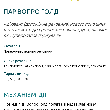
ПАР ВОПРО ГОЛД
Ад’ювант (допоміжна речовина) нового покоління,
що належить до органосиліконової групи, відомої
як «суперрозповсюджувачі»
Категорія:
Поверхнево активні речовини
Діюча речовина:
трисилоксан алкоксилат, 100% органосиліконовий сурфактант
Тарна одиниця:
1 л, 5 л, 10 л, 20 л
МЕХАНІЗМ ДІЇ
Принцип дії Вопро Голд полягає в надзвичайному