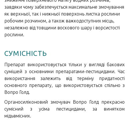
зниженні поверхневого натягу водних розчинів,
завдяки чому забезпечується максимальне змочування
як верхньої, так і нижньої поверхонь листка рослини
робочим розчином, а також важкодоступних місць,
незалежно від товщини воскового шару і ворсистості
рослини.
СУМІСНІСТЬ
Препарат використовується тільки у вигляді бакових
сумішей з основними препаратами-пестицидами. Час
використання залежить від терміну придатності
основного препарату, що використовується спільно з
Вопро Голд.
Органосиліконовий змочувач Вопро Голд прекрасно
сумісний з усіма пестицидами, за винятком
мідьвмісних.