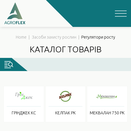
Skip
to
content
Home
|
Засоби захисту рослин
|
Регулятори росту
ГРІНДЖЕК КС
КЕЛПАК РК
МЕКВАЛАН 750 РК