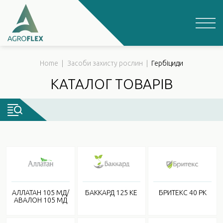
Skip
to
content
Home
|
Засоби захисту рослин
|
Гербіциди
АЛЛАТАН 105 МД/
БАККАРД 125 КЕ
БРИТЕКС 40 РК
АВАЛОН 105 МД